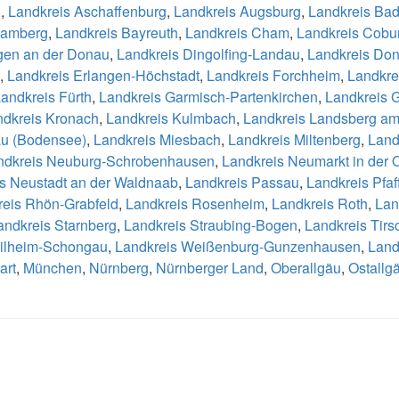
h
,
Landkreis Aschaffenburg
,
Landkreis Augsburg
,
Landkreis Bad
Bamberg
,
Landkreis Bayreuth
,
Landkreis Cham
,
Landkreis Cobu
ngen an der Donau
,
Landkreis Dingolfing-Landau
,
Landkreis Do
,
Landkreis Erlangen-Höchstadt
,
Landkreis Forchheim
,
Landkre
andkreis Fürth
,
Landkreis Garmisch-Partenkirchen
,
Landkreis 
ndkreis Kronach
,
Landkreis Kulmbach
,
Landkreis Landsberg a
au (Bodensee)
,
Landkreis Miesbach
,
Landkreis Miltenberg
,
Land
ndkreis Neuburg-Schrobenhausen
,
Landkreis Neumarkt in der 
s Neustadt an der Waldnaab
,
Landkreis Passau
,
Landkreis Pfaf
reis Rhön-Grabfeld
,
Landkreis Rosenheim
,
Landkreis Roth
,
Lan
andkreis Starnberg
,
Landkreis Straubing-Bogen
,
Landkreis Tirs
ilheim-Schongau
,
Landkreis Weißenburg-Gunzenhausen
,
Land
art
,
München
,
Nürnberg
,
Nürnberger Land
,
Oberallgäu
,
Ostallg