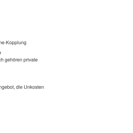
rme-Kopplung
e
h gehören private
angebot, die Unkosten