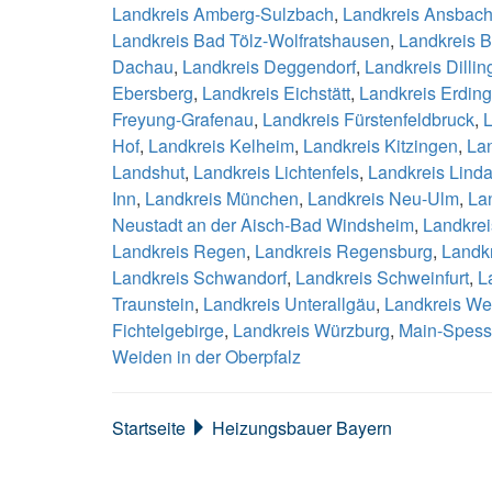
Landkreis Amberg-Sulzbach
,
Landkreis Ansbac
Landkreis Bad Tölz-Wolfratshausen
,
Landkreis 
Dachau
,
Landkreis Deggendorf
,
Landkreis Dilli
Ebersberg
,
Landkreis Eichstätt
,
Landkreis Erding
Freyung-Grafenau
,
Landkreis Fürstenfeldbruck
,
L
Hof
,
Landkreis Kelheim
,
Landkreis Kitzingen
,
La
Landshut
,
Landkreis Lichtenfels
,
Landkreis Lind
Inn
,
Landkreis München
,
Landkreis Neu-Ulm
,
La
Neustadt an der Aisch-Bad Windsheim
,
Landkrei
Landkreis Regen
,
Landkreis Regensburg
,
Landk
Landkreis Schwandorf
,
Landkreis Schweinfurt
,
L
Traunstein
,
Landkreis Unterallgäu
,
Landkreis We
Fichtelgebirge
,
Landkreis Würzburg
,
Main-Spess
Weiden in der Oberpfalz
Startseite
Heizungsbauer Bayern