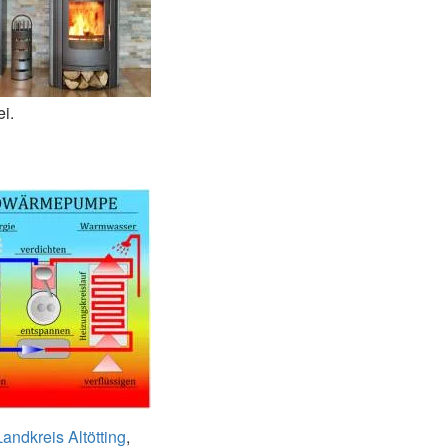
i.
Landkreis Altötting
,