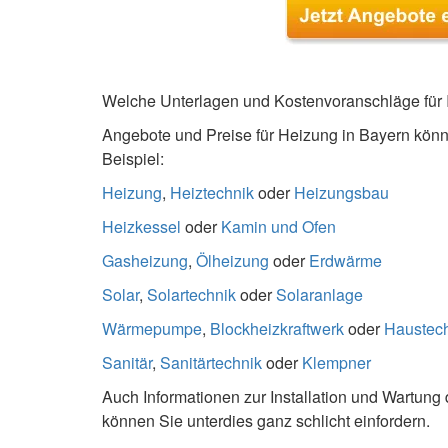
Welche Unterlagen und Kostenvoranschläge für 
Angebote und Preise für Heizung in Bayern könnt
Beispiel:
Heizung
,
Heiztechnik
oder
Heizungsbau
Heizkessel
oder
Kamin und Ofen
Gasheizung
,
Ölheizung
oder
Erdwärme
Solar
,
Solartechnik
oder
Solaranlage
Wärmepumpe
,
Blockheizkraftwerk
oder
Haustec
Sanitär
,
Sanitärtechnik
oder
Klempner
Auch Informationen zur Installation und Wartung 
können Sie unterdies ganz schlicht einfordern.