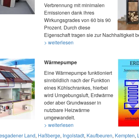
Verbrennung mit minimalen
Emissionen dank ihres
Wirkungsgrades von 60 bis 90
Prozent. Durch diese
Eigenschaft tragen sie zur Nachhaltigkeit be
> weiterlesen
Wärmepumpe
Eine Wärmepumpe funktioniert
sinnbildlich nach der Funktion
eines Kühlschrankes, hierbei
wird Umgebungsluft, Erdwärme
oder aber Grundwasser in
nutzbare Heizwärme
umgewandelt.
> weiterlesen
tesgadener Land
,
Haßberge
,
Ingolstadt
,
Kaufbeuren
,
Kempten
,