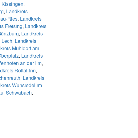
 Kissingen
,
rg
,
Landkreis
nau-Ries
,
Landkreis
is Freising
,
Landkreis
Günzburg
,
Landkreis
m Lech
,
Landkreis
kreis Mühldorf am
Oberpfalz
,
Landkreis
fenhofen an der Ilm
,
dkreis Rottal-Inn
,
chenreuth
,
Landkreis
kreis Wunsiedel im
äu
,
Schwabach
,